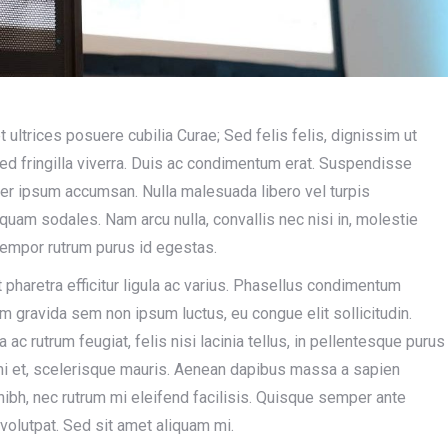
 ultrices posuere cubilia Curae; Sed felis felis, dignissim ut
ed fringilla viverra. Duis ac condimentum erat. Suspendisse
per ipsum accumsan. Nulla malesuada libero vel turpis
liquam sodales. Nam arcu nulla, convallis nec nisi in, molestie
 tempor rutrum purus id egestas.
 pharetra efficitur ligula ac varius. Phasellus condimentum
tiam gravida sem non ipsum luctus, eu congue elit sollicitudin.
 ac rutrum feugiat, felis nisi lacinia tellus, in pellentesque purus
mi et, scelerisque mauris. Aenean dapibus massa a sapien
 nibh, nec rutrum mi eleifend facilisis. Quisque semper ante
 volutpat. Sed sit amet aliquam mi.