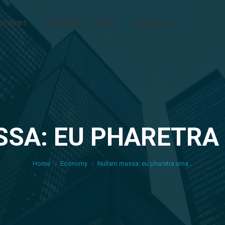
ervices
Our Fleet
FAQ
Contact Us
SA: EU PHARETRA
You are here:
Home
Economy
Nullam massa: eu pharetra urna…