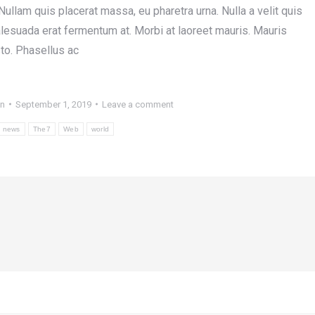
lam quis placerat massa, eu pharetra urna. Nulla a velit quis
alesuada erat fermentum at. Morbi at laoreet mauris. Mauris
sto. Phasellus ac
n
September 1, 2019
Leave a comment
news
The7
Web
world