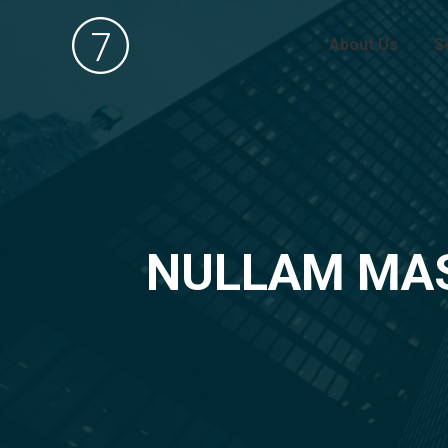
About Us
S
NULLAM MAS