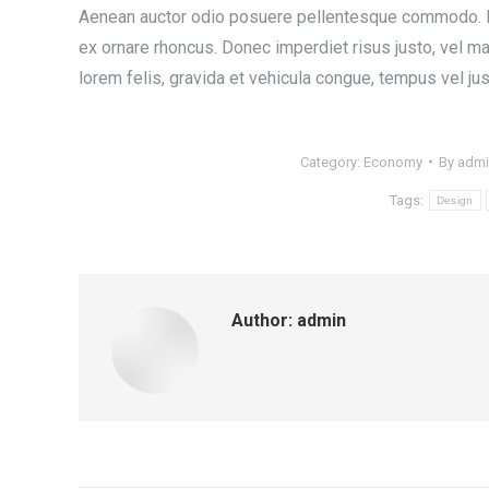
Aenean auctor odio posuere pellentesque commodo. Nul
ex ornare rhoncus. Donec imperdiet risus justo, vel m
lorem felis, gravida et vehicula congue, tempus vel ju
Category:
Economy
By
admi
Tags:
Design
Author:
admin